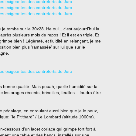
je tombe sur le 30x28. He oui... c'est aujourd'hui la
après plusieurs mois de repos ! Et il est en triple. Et
grimpe bien ! Légèreté, et fluidité en relançant, je me
position bien plus 'ramassée' sur lui que sur le
agne.
s bonne qualité. Mais pouah, quelle humidité sur la
 les orages récents; brindilles, feuilles... faudra être
 pédalage, en enroulant aussi bien que je le peux,
ique: "le P'titbard" / Le Lombard (altitude 1060m).
 en-dessous d'un lacet coriace qui grimpe fort fort à
lement une table et des bancs, installés sur une