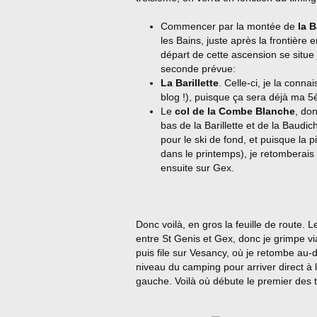
Commencer par la montée de
la 
les Bains, juste après la frontière
départ de cette ascension se sit
seconde prévue:
La Barillette
. Celle-ci, je la conna
blog !), puisque ça sera déjà ma 5
Le
col de la Combe Blanche
, do
bas de la Barillette et de la Baudich
pour le ski de fond, et puisque la 
dans le printemps), je retomberais 
ensuite sur Gex.
Donc voilà, en gros la feuille de route. Le
entre St Genis et Gex, donc je grimpe v
puis file sur Vesancy, où je retombe au-
niveau du camping pour arriver direct à l
gauche. Voilà où débute le premier des t