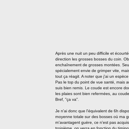
Après une nuit un peu difficile et écourt
direction les grosses bosses du coin. Obje
enchaînement de grosses montées. Seule 
spécialement envie de grimper vite, ma
tout ça réagit. A noter que j'ai un espèc
Pas le top du point de vue santé, mais a
suis bien remis. Le coude est encore dou
les plaies sont bien refermées, au coud
Bref, "ça va".
Je n'ai donc que l'équivalent de 6h dis
moyenne totale sur des bosses où ma gr
m'avantagent guère, ce n'est pas acquis.
troisième, on verra en fonction du timing