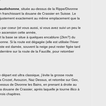
Baudichonne
, située au-dessus de la Rippe/Divonne
 en franchissant la douane de Crassier en Suisse. Le
ue justement exactement au même emplacement que la
is par coeur (et vous aussi, si vous avez suivi un peu le
è ascension cette année,
nt la base se situe à quelques encablure (2km?) du
onne. Si la route est dégagée (elle est utilisée l'hiver
piste est damée, souvent la neige peut rester figée tard
derrière sur la route de la Faucille, pour retomber
 départ est ultra classique, j'évite la grosse route
ia Crozet, Avouzon, Naz Dessus, et retombe sur Gex,
dessus de Divonne les Bains, en prenant à droite au
a douane de Crassier, après laquelle je tourne illico à
rois chapitres.