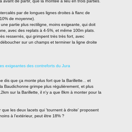
 avant de partir, que la montée a lieu en trois parties.
ntercalés par de longues lignes droites à flanc de
 (10% de moyenne).
une partie plus rectiligne, moins exigeante, qui doit
nne, avec des replats à 4-5%, et même 100m plats.
rès resserrés, qui grimpent très très fort, avec
déboucher sur un champs et terminer la ligne droite
e dis que ça monte plus fort que la Barillette... et
t, la Baudichonne grimpe plus régulièrement, et plus
+12km sur la Barillette, il n'y a que 8km à monter pour la
 que les deux lacets qui 'tournent à droite' proposent
oins à l'extérieur, peut être 18% ?