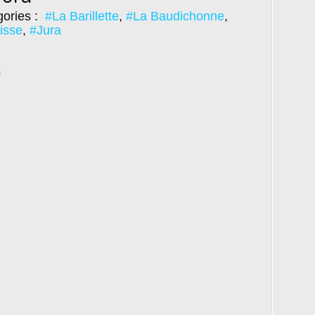
ories :
#La Barillette
,
#La Baudichonne
,
isse
,
#Jura
8