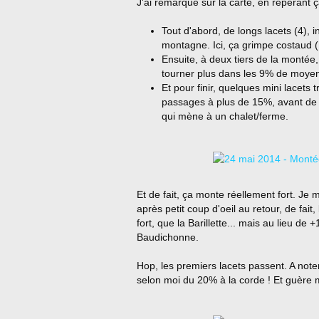
J'ai remarqué sur la carte, en repérant ça
Tout d'abord, de longs lacets (4), i
montagne. Ici, ça grimpe costaud
Ensuite, à deux tiers de la montée, 
tourner plus dans les 9% de moye
Et pour finir, quelques mini lacets t
passages à plus de 15%, avant de 
qui mène à un chalet/ferme.
Et de fait, ça monte réellement fort. Je m
après petit coup d'oeil au retour, de fai
fort, que la Barillette... mais au lieu de 
Baudichonne.
Hop, les premiers lacets passent. A noter
selon moi du 20% à la corde ! Et guère m