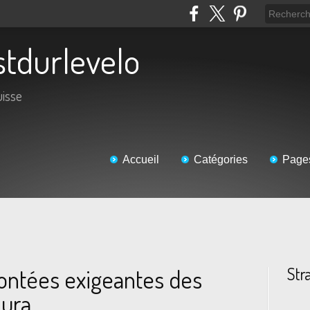
estdurlevelo
uisse
Accueil
Catégories
Page
Str
ontées exigeantes des
Jura