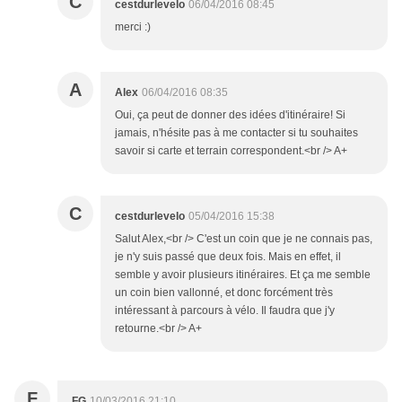
C
cestdurlevelo
06/04/2016 08:45
merci :)
A
Alex
06/04/2016 08:35
Oui, ça peut de donner des idées d'itinéraire! Si
jamais, n'hésite pas à me contacter si tu souhaites
savoir si carte et terrain correspondent.<br /> A+
C
cestdurlevelo
05/04/2016 15:38
Salut Alex,<br /> C'est un coin que je ne connais pas,
je n'y suis passé que deux fois. Mais en effet, il
semble y avoir plusieurs itinéraires. Et ça me semble
un coin bien vallonné, et donc forcément très
intéressant à parcours à vélo. Il faudra que j'y
retourne.<br /> A+
F
FG
10/03/2016 21:10