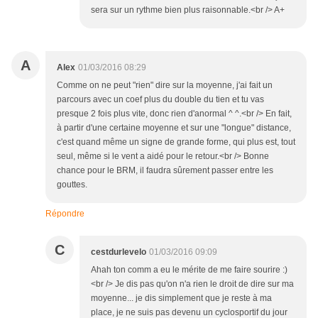
sera sur un rythme bien plus raisonnable.<br /> A+
A
Alex
01/03/2016 08:29
Comme on ne peut "rien" dire sur la moyenne, j'ai fait un
parcours avec un coef plus du double du tien et tu vas
presque 2 fois plus vite, donc rien d'anormal ^ ^.<br /> En fait,
à partir d'une certaine moyenne et sur une "longue" distance,
c'est quand même un signe de grande forme, qui plus est, tout
seul, même si le vent a aidé pour le retour.<br /> Bonne
chance pour le BRM, il faudra sûrement passer entre les
gouttes.
Répondre
C
cestdurlevelo
01/03/2016 09:09
Ahah ton comm a eu le mérite de me faire sourire :)
<br /> Je dis pas qu'on n'a rien le droit de dire sur ma
moyenne... je dis simplement que je reste à ma
place, je ne suis pas devenu un cyclosportif du jour