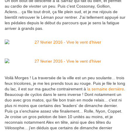
Un bon bout de descente à la Sarraz qui fait du bien, et permet
au cardio de vivoter un peu. Puis c'est Cossonay, Gollion,
Aclens... ça file tout droit, ça file plein sud, et je me réjouis de
bientôt retrouver le Léman pour rentrer. J'ai tellement appuyé sur
les pédales depuis le début du parcours que je sens la fatigue
arriver à grands pas.
Voilà Morges ! La traversée de la ville est un peu soulante... trois
feux tricolores, je me les prends tous au rouge. Puis je file le long
du lac, il est sur ma gauche contrairement à
la semaine dernière
.
Beaucoup de cyclos dans le sens inverse ! Dont notamment un
duo avec gros matos, qui file bon train en mode relais... c'est ni
plus ni moins que certains des 'leaders' de dimanche dernier.
Puis ça s'enchaine assez vite finalement... Rolle, Nyon, Coppet.
Je croise un gros peloton de bien 10 unités au moins, et je
reconnais notamment Alex en tête, ainsi que des têtes du
Vélosophe... j'en déduis que certains de dimanche dernier