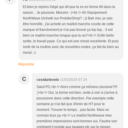
Et bien je rejoins Gégé qui dit que tu es en forme tôt dans la
saison... Je plussoie, Messire :-)<br /> Ah l'équipement
NorthWave (Acheté sur ProbikeShop? ;-)) Bah moi, je vais
être honnête , j'ai acheté un maillot manche courte de cette
marque et franchement je n'ai pas trouvé ça top top... Il est
bien ce maillot manche longue que tu as?<br /> Enfin belle
sortie, le travail paye. Ce qui est une chose excellente. Et puis
sortir de la routine avec de nouvelles routes, ça fait du bien au
moral ;-)
Répondre
C
cestdurlevelo
11/03/2016 07:24
Salut FG,<br /> Alors comme ça môsieur plussoie?!!!
;)<br /> Oui, la forme est bien, reste à voir si j'arrive à
poursuivre dans cette direction. Par exemple cette
semaine je n'ai fait que 45min de HT pour le
moment. Trouver le temps... pas facile. Mais on
connais tous ça.<br /> Le maillot Northwave mes
premières impressions sont bonnes oui. Faudra voir
comment il resiste aux lavages etc sur le moyen