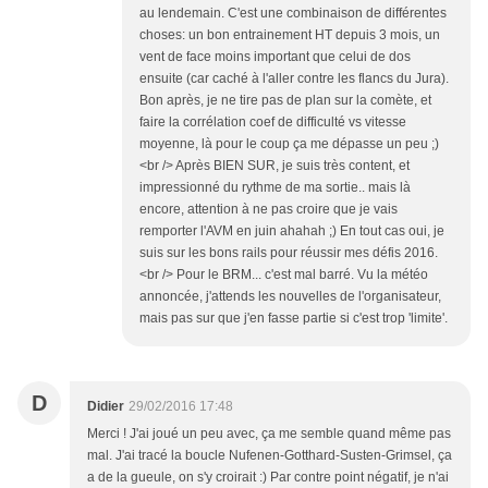
au lendemain. C'est une combinaison de différentes
choses: un bon entrainement HT depuis 3 mois, un
vent de face moins important que celui de dos
ensuite (car caché à l'aller contre les flancs du Jura).
Bon après, je ne tire pas de plan sur la comète, et
faire la corrélation coef de difficulté vs vitesse
moyenne, là pour le coup ça me dépasse un peu ;)
<br /> Après BIEN SUR, je suis très content, et
impressionné du rythme de ma sortie.. mais là
encore, attention à ne pas croire que je vais
remporter l'AVM en juin ahahah ;) En tout cas oui, je
suis sur les bons rails pour réussir mes défis 2016.
<br /> Pour le BRM... c'est mal barré. Vu la météo
annoncée, j'attends les nouvelles de l'organisateur,
mais pas sur que j'en fasse partie si c'est trop 'limite'.
D
Didier
29/02/2016 17:48
Merci ! J'ai joué un peu avec, ça me semble quand même pas
mal. J'ai tracé la boucle Nufenen-Gotthard-Susten-Grimsel, ça
a de la gueule, on s'y croirait :) Par contre point négatif, je n'ai