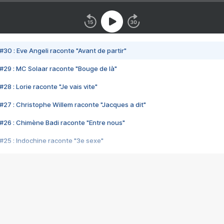
#30 : Eve Angeli raconte "Avant de partir"
#29 : MC Solaar raconte "Bouge de là"
28 : Lorie raconte "Je vais vite"
#27 : Christophe Willem raconte "Jacques a dit"
#26 : Chimène Badi raconte "Entre nous"
#25 : Indochine raconte "3e sexe"
#24 : Zaho raconte "C'est chelou"
#23 : Patrick Bruel raconte "Au café des délices"
#22 : Kyo raconte "Le chemin"
#21 : Nolwenn Leroy raconte "Cassé"