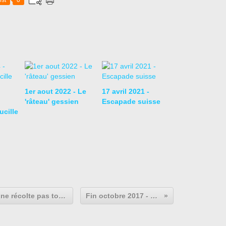
st
0
1er aout 2022 - Le
17 avril 2021 -
'râteau' gessien
Escapade suisse
ucille
7 octobre 2017 - CLM Paladru, on ne récolte pas toujours ce qu'on sème...
Fin octobre 2017 - L'été indien