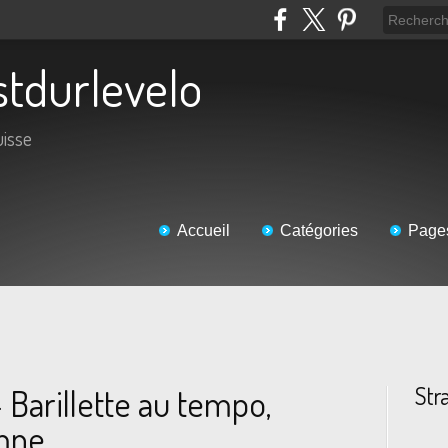
estdurlevelo
uisse
Accueil
Catégories
Page
Str
 Barillette au tempo,
omne