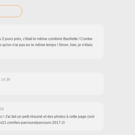
s à 3 jours près, c'était le même combiné Barillette / Combe
'on n'ai pas eu le même temps ! Sinon, hier, je n'étais
 14:39
29
o ! J'ai fait un petit résumé et des photos à cette page (voir
ses21.com/les-parcours/parcours-2017-2/