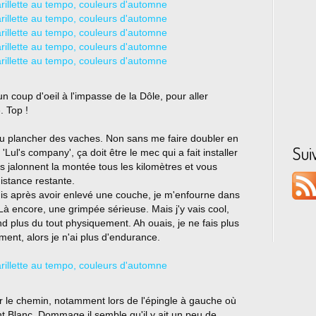
n coup d'oeil à l'impasse de la Dôle, pour aller
. Top !
au plancher des vaches. Non sans me faire doubler en
Sui
'Lul's company', ça doit être le mec qui a fait installer
s jalonnent la montée tous les kilomètres et vous
distance restante.
puis après avoir enlevé une couche, je m'enfourne dans
à encore, une grimpée sérieuse. Mais j'y vais cool,
 plus du tout physiquement. Ah ouais, je ne fais plus
ent, alors je n'ai plus d'endurance.
ur le chemin, notamment lors de l'épingle à gauche où
t Blanc. Dommage il semble qu'il y ait un peu de