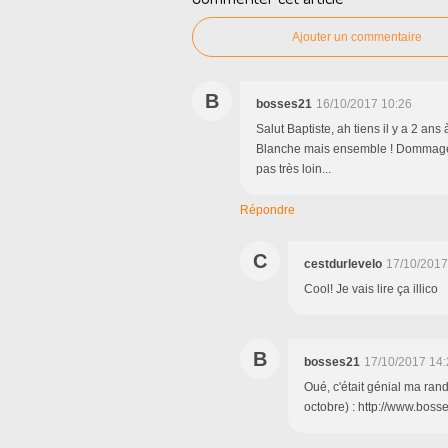
Ajouter un commentaire
B
bosses21
16/10/2017 10:26
Salut Baptiste, ah tiens il y a 2 an
Blanche mais ensemble ! Dommage qu
pas très loin...
Répondre
C
cestdurlevelo
17/10/2017
Cool! Je vais lire ça illico
B
bosses21
17/10/2017 14:
Oué, c'était génial ma rand
octobre) : http://www.bos