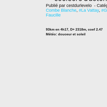
Publié par cestdurlevelo
- Catég
Combe Blanche
,
#La Vattay
,
#G
Faucille
93km en 4h17, D+ 2318m, coef 2.47
Météo: douceur et soleil