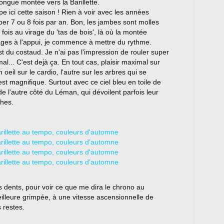
ongue montée vers la Barillette.
e ici cette saison ! Rien à voir avec les années
er 7 ou 8 fois par an. Bon, les jambes sont molles
fois au virage du 'tas de bois', là où la montée
es à l'appui, je commence à mettre du rythme.
du costaud. Je n'ai pas l'impression de rouler super
al... C'est dejà ça. En tout cas, plaisir maximal sur
oeil sur le cardio, l'autre sur les arbres qui se
st magnifique. Surtout avec ce ciel bleu en toile de
 de l'autre côté du Léman, qui dévoilent parfois leur
ches.
e les dents, pour voir ce que me dira le chrono au
illeure grimpée, à une vitesse ascensionnelle de
 restes.