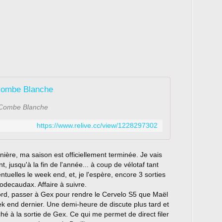
 Combe Blanche
t Combe Blanche
https://www.relive.cc/view/1228297302
ière, ma saison est officiellement terminée. Je vais
 jusqu'à la fin de l'année... à coup de vélotaf tant
ntuelles le week end, et, je l'espère, encore 3 sorties
odecaudax. Affaire à suivre.
rd, passer à Gex pour rendre le Cervelo S5 que Maël
 end dernier. Une demi-heure de discute plus tard et
ché à la sortie de Gex. Ce qui me permet de direct filer