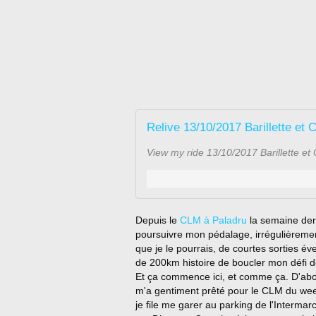
Relive 13/10/2017 Barillette et
View my ride 13/10/2017 Barillette e
Depuis le
CLM à Paladru
la semaine dern
poursuivre mon pédalage, irrégulièrement,
que je le pourrais, de courtes sorties éve
de 200km histoire de boucler mon défi d
Et ça commence ici, et comme ça. D'abo
m'a gentiment prêté pour le CLM du week
je file me garer au parking de l'Intermar