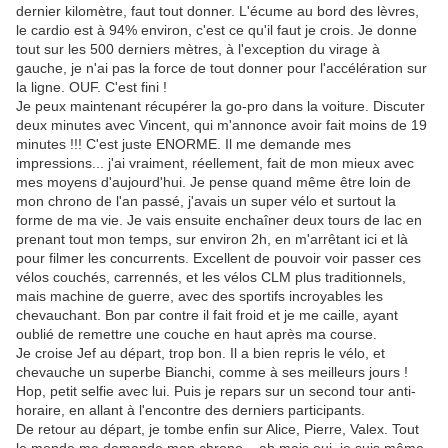
dernier kilomètre, faut tout donner. L'écume au bord des lèvres,
le cardio est à 94% environ, c'est ce qu'il faut je crois. Je donne
tout sur les 500 derniers mètres, à l'exception du virage à
gauche, je n'ai pas la force de tout donner pour l'accélération sur
la ligne. OUF. C'est fini !
Je peux maintenant récupérer la go-pro dans la voiture. Discuter
deux minutes avec Vincent, qui m'annonce avoir fait moins de 19
minutes !!! C'est juste ENORME. Il me demande mes
impressions... j'ai vraiment, réellement, fait de mon mieux avec
mes moyens d'aujourd'hui. Je pense quand même être loin de
mon chrono de l'an passé, j'avais un super vélo et surtout la
forme de ma vie. Je vais ensuite enchaîner deux tours de lac en
prenant tout mon temps, sur environ 2h, en m'arrêtant ici et là
pour filmer les concurrents. Excellent de pouvoir voir passer ces
vélos couchés, carrennés, et les vélos CLM plus traditionnels,
mais machine de guerre, avec des sportifs incroyables les
chevauchant. Bon par contre il fait froid et je me caille, ayant
oublié de remettre une couche en haut après ma course.
Je croise Jef au départ, trop bon. Il a bien repris le vélo, et
chevauche un superbe Bianchi, comme à ses meilleurs jours !
Hop, petit selfie avec lui. Puis je repars sur un second tour anti-
horaire, en allant à l'encontre des derniers participants.
De retour au départ, je tombe enfin sur Alice, Pierre, Valex. Tout