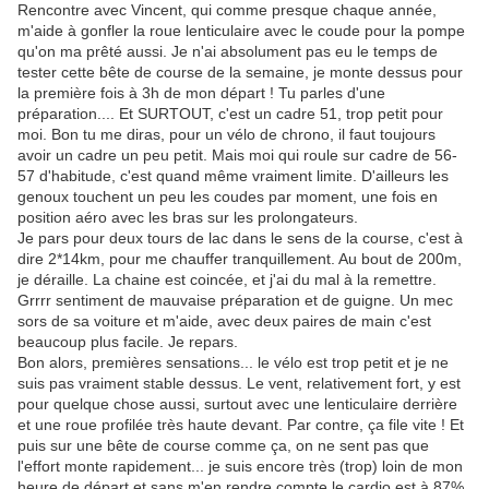
Rencontre avec Vincent, qui comme presque chaque année,
m'aide à gonfler la roue lenticulaire avec le coude pour la pompe
qu'on ma prêté aussi. Je n'ai absolument pas eu le temps de
tester cette bête de course de la semaine, je monte dessus pour
la première fois à 3h de mon départ ! Tu parles d'une
préparation.... Et SURTOUT, c'est un cadre 51, trop petit pour
moi. Bon tu me diras, pour un vélo de chrono, il faut toujours
avoir un cadre un peu petit. Mais moi qui roule sur cadre de 56-
57 d'habitude, c'est quand même vraiment limite. D'ailleurs les
genoux touchent un peu les coudes par moment, une fois en
position aéro avec les bras sur les prolongateurs.
Je pars pour deux tours de lac dans le sens de la course, c'est à
dire 2*14km, pour me chauffer tranquillement. Au bout de 200m,
je déraille. La chaine est coincée, et j'ai du mal à la remettre.
Grrrr sentiment de mauvaise préparation et de guigne. Un mec
sors de sa voiture et m'aide, avec deux paires de main c'est
beaucoup plus facile. Je repars.
Bon alors, premières sensations... le vélo est trop petit et je ne
suis pas vraiment stable dessus. Le vent, relativement fort, y est
pour quelque chose aussi, surtout avec une lenticulaire derrière
et une roue profilée très haute devant. Par contre, ça file vite ! Et
puis sur une bête de course comme ça, on ne sent pas que
l'effort monte rapidement... je suis encore très (trop) loin de mon
heure de départ et sans m'en rendre compte le cardio est à 87%.