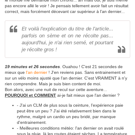
le monde me demande mon chrono... ah mais oui, je suis même
pas encore allé le voir ! Je pensais tellement avoir fait un résultat
correct, mais forcément décevant car supérieur à l'an dernier...
Et voilà l'explication du titre de l'article...
parfois on sème et on ne récolte pas...
aujourd'hui, je n'ai rien semé, et pourtant
je récolte gros !
19 minutes et 26 secondes
. Ouahou ! C'est 21 secondes de
mieux que
l'an dernier
! J'en reviens pas. Sans entrainement et
sur un vélo moins ajusté que l'an dernier. C'est VRAIMENT à n'y
rien comprendre. Mais je suis bien content de moi.
Bon alors, avec une nuit de recul sur cette aventure...
POURQUOI et COMMENT
ai-je fait mieux que l'an dernier ?
- J'ai un CLM de plus sous la ceinture, l'expérience paie
peut être un peu ? J'ai été relativement bien dans le
rythme, malgré un cardio un peu bridé, par manque
d'entrainement.
- Meilleures conditions météo: l'an dernier on avait roulé
sous la pluie, là les routes étaient sèches. La température