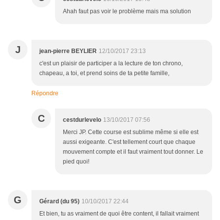
Ahah faut pas voir le problème mais ma solution
J
jean-pierre BEYLIER
12/10/2017 23:13
c'est un plaisir de participer a la lecture de ton chrono,
chapeau, a toi, et prend soins de ta petite famille,
Répondre
C
cestdurlevelo
13/10/2017 07:56
Merci JP. Cette course est sublime même si elle est
aussi exigeante. C'est tellement court que chaque
mouvement compte et il faut vraiment tout donner. Le
pied quoi!
G
Gérard (du 95)
10/10/2017 22:44
Et bien, tu as vraiment de quoi être content, il fallait vraiment