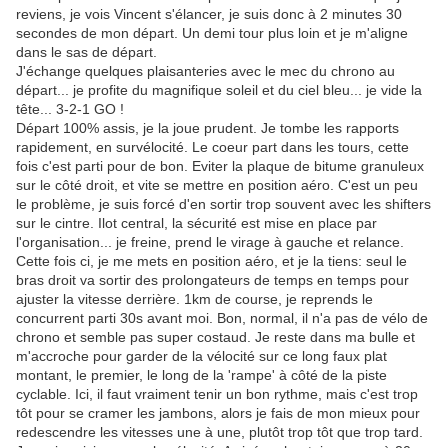
reviens, je vois Vincent s'élancer, je suis donc à 2 minutes 30
secondes de mon départ. Un demi tour plus loin et je m'aligne
dans le sas de départ.
J'échange quelques plaisanteries avec le mec du chrono au
départ... je profite du magnifique soleil et du ciel bleu... je vide la
tête... 3-2-1 GO !
Départ 100% assis, je la joue prudent. Je tombe les rapports
rapidement, en survélocité. Le coeur part dans les tours, cette
fois c'est parti pour de bon. Eviter la plaque de bitume granuleux
sur le côté droit, et vite se mettre en position aéro. C'est un peu
le problème, je suis forcé d'en sortir trop souvent avec les shifters
sur le cintre. Ilot central, la sécurité est mise en place par
l'organisation... je freine, prend le virage à gauche et relance.
Cette fois ci, je me mets en position aéro, et je la tiens: seul le
bras droit va sortir des prolongateurs de temps en temps pour
ajuster la vitesse derrière. 1km de course, je reprends le
concurrent parti 30s avant moi. Bon, normal, il n'a pas de vélo de
chrono et semble pas super costaud. Je reste dans ma bulle et
m'accroche pour garder de la vélocité sur ce long faux plat
montant, le premier, le long de la 'rampe' à côté de la piste
cyclable. Ici, il faut vraiment tenir un bon rythme, mais c'est trop
tôt pour se cramer les jambons, alors je fais de mon mieux pour
redescendre les vitesses une à une, plutôt trop tôt que trop tard.