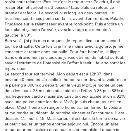
replat pour relancer. Ensuite c'est le retour vers Paladru, il doit
rester 5km et surtout les 3 bosses / faux-plats du retour. Le
premier est facile. Le second plus long, en deux parties. Le
troisième court mais pentu sur la fin, avant d'entrer dans Paladru.
Prudence sur le ralentisseur avant le rond-point. Puis encore un
faux plat et ça sera l'arrivée, avec le virage qui remonte à
gauche, à 90°.
Bon voilà, j'ai pris mes marques. Je repars illico sur un second
tour de chauffe. Cette fois ci je filme moins avec la go pro, je me
concentre et rentre dans ma bulle. Pour être honnête, je flippe.
Sans entrainement je crois que je vais être nul de nul. Et surtout,
savoir l'extrêmité de l'intensité de l'effort à tenir... faut se sortir les
tripes, quoi.
Le second tour est terminé. Mon départ est à 12h37, dans
environ 40 minutes. J'installe le home trainer devant la voiture sur
le parking à 800m du départ. Sur le vieux MBK, je monte un peu
dans les tours. 25 minutes où je stabilise l'effort à 85 puis 88% de
ma fréquence cardio maximale. Ensuite deux accélération à 91%
avec une pause entre les deux. Voilà, je suis chaud, tout est en
place. C'est l'heure de ranger le home trainer, fermer la voiture,
et me rendre au départ. Je recroise Vincent et l'encourage. Il est
dossard 11, moi le 15. Mais surtout, il est dans la forme de sa vie
et peut claquer un temps énorme aujourd'hui. Encore un aller
retour pour moi histoire de ne pas rester immobile. Lorsque je