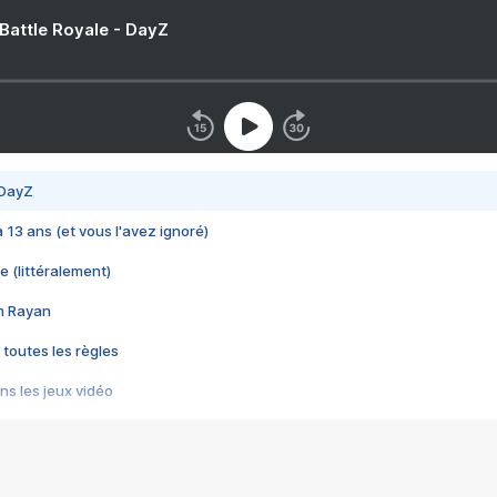
 Battle Royale - DayZ
 DayZ
 a 13 ans (et vous l'avez ignoré)
e (littéralement)
im Rayan
 toutes les règles
s les jeux vidéo
us choquant de Rockstar ? - Le scandale BULLY
e plus moche de Steam