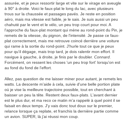
assurée, et je peux ressortir large et vite sur le virage en aveugle
à 90° à droite. Voici le faux-plat le long du lac, avec plusieurs
trous sur la chaussée et passages pavés. Je reste en position
aéro, mais ma vitesse est faible, je le sais. Je suis aussi un peu
chahuté par le vent et le vélo, un peu trop court pour moi. A
l'approche du faux-plat montant qui mène au rond-point du Pin, je
remets de la vitesse, du pignon, de l'intensité. Je passe ce faux-
plat correctement, mais me retrouve coincé derrière une voiture
qui rame à la sortie du rond-point. J'hurle tout ce que je peux
pour qu'il dégage, mais trop tard, je dois ralentir mon effort. Il
navigue à gauche, à droite, je finis par le doubler.
Connard
.
Forcément, on ressent les choses 'un peu trop fort' lorsqu'on est
au fond du fond de l'effort.
Allez, pas question de me laisser miner pour autant, je remets les
watts. La descente m'aide à cela, suivie d'une belle portion plate
où je vise la meilleure trajectoire possible, tout en cherchant à
baisser un peu la tête. Restent deux faux-plats. L'avant dernier
est le plus dur, et ma reco ce matin m'a rappelé à quel point il se
faisait en deux temps. J'y vais donc tout doux sur le premier,
relance lorsque ça replate, et franchis la dernière partie comme
un avion. SUPER, là j'ai réussi mon coup.