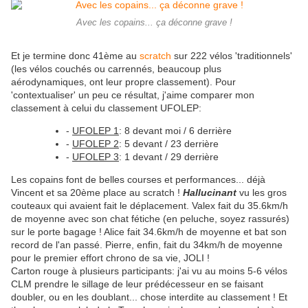
Avec les copains... ça déconne grave !
Et je termine donc 41ème au
scratch
sur 222 vélos 'traditionnels'
(les vélos couchés ou carrennés, beaucoup plus
aérodynamiques, ont leur propre classement). Pour
'contextualiser' un peu ce résultat, j'aime comparer mon
classement à celui du classement UFOLEP:
-
UFOLEP 1
: 8 devant moi / 6 derrière
-
UFOLEP 2
: 5 devant / 23 derrière
-
UFOLEP 3
: 1 devant / 29 derrière
Les copains font de belles courses et performances... déjà
Vincent et sa 20ème place au scratch !
Hallucinant
vu les gros
couteaux qui avaient fait le déplacement. Valex fait du 35.6km/h
de moyenne avec son chat fétiche (en peluche, soyez rassurés)
sur le porte bagage ! Alice fait 34.6km/h de moyenne et bat son
record de l'an passé. Pierre, enfin, fait du 34km/h de moyenne
pour le premier effort chrono de sa vie, JOLI !
Carton rouge à plusieurs participants: j'ai vu au moins 5-6 vélos
CLM prendre le sillage de leur prédécesseur en se faisant
doubler, ou en les doublant... chose interdite au classement ! Et