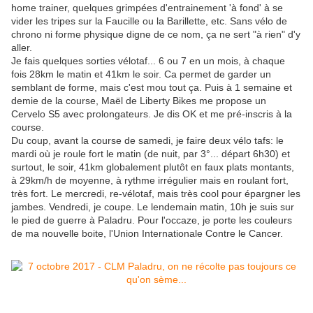
home trainer, quelques grimpées d'entrainement 'à fond' à se
vider les tripes sur la Faucille ou la Barillette, etc. Sans vélo de
chrono ni forme physique digne de ce nom, ça ne sert "à rien" d'y
aller.
Je fais quelques sorties vélotaf... 6 ou 7 en un mois, à chaque
fois 28km le matin et 41km le soir. Ca permet de garder un
semblant de forme, mais c'est mou tout ça. Puis à 1 semaine et
demie de la course, Maël de Liberty Bikes me propose un
Cervelo S5 avec prolongateurs. Je dis OK et me pré-inscris à la
course.
Du coup, avant la course de samedi, je faire deux vélo tafs: le
mardi où je roule fort le matin (de nuit, par 3°... départ 6h30) et
surtout, le soir, 41km globalement plutôt en faux plats montants,
à 29km/h de moyenne, à rythme irrégulier mais en roulant fort,
très fort. Le mercredi, re-vélotaf, mais très cool pour épargner les
jambes. Vendredi, je coupe. Le lendemain matin, 10h je suis sur
le pied de guerre à Paladru. Pour l'occaze, je porte les couleurs
de ma nouvelle boite, l'Union Internationale Contre le Cancer.