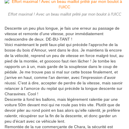
Effort maximal ! Avec un beau maillot prêté par mon boulot à l'UICC
Descente un peu plus longue, je fais une erreur au passage de
vitesse et remonte d'une vitesse, pour immédiatement
redescendre de deux. DE-BU-TANT !
Voici maintenant le petit faux-plat qui précède l'approche de la
bosse du bois d'Amour, vent dans le dos. Je maintiens là encore
de la vélocité, reprend un peu de vitesse en force malgré tout, au
pied de la montée, et goooooo faut rien lâcher ! Je tombe les
rapports un à un, mais garde de la souplesse dans le coup de
pédale. Je me trouve pas si mal sur cette bosse finalement, et
j'arrive en haut, comme l'an dernier, avec l'impression d'avoir
réussi. C'est à dire, accepter de perdre de la vitesse, mais savoir
relancer à l'amorce du replat qui précède la longue descente sur
Charavines. Cool !
Descente à fond les ballons, mais légèrement ralentie par une
voiture 50m devant moi qui ne roule pas très vite. Plutôt que de
devoir piler au rond point en bas alors qu'elle ralentit, je préfère
ralentir, récupérer sur la fin de la descente, et donc garder un
peu d'écart avec ce véhicule lent.
Remontée de la rue commerçante de Chara, la sécurité est