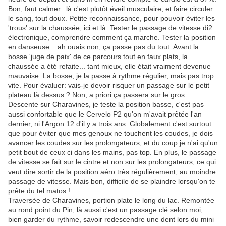
Bon, faut calmer.. là c'est plutôt éveil musculaire, et faire circuler
le sang, tout doux. Petite reconnaissance, pour pouvoir éviter les
'trous' sur la chaussée, ici et là. Tester le passage de vitesse di2
électronique, comprendre comment ça marche. Tester la position
en danseuse... ah ouais non, ça passe pas du tout. Avant la
bosse 'juge de paix' de ce parcours tout en faux plats, la
chaussée a été refaite... tant mieux, elle était vraiment devenue
mauvaise. La bosse, je la passe à rythme régulier, mais pas trop
vite. Pour évaluer: vais-je devoir risquer un passage sur le petit
plateau là dessus ? Non, a priori ça passera sur le gros.
Descente sur Charavines, je teste la position basse, c'est pas
aussi confortable que le Cervelo P2 qu'on m'avait prêtée l'an
dernier, ni l'Argon 12 d'il y a trois ans. Globalement c'est surtout
que pour éviter que mes genoux ne touchent les coudes, je dois
avancer les coudes sur les prolongateurs, et du coup je n'ai qu'un
petit bout de ceux ci dans les mains, pas top. En plus, le passage
de vitesse se fait sur le cintre et non sur les prolongateurs, ce qui
veut dire sortir de la position aéro très régulièrement, au moindre
passage de vitesse. Mais bon, difficile de se plaindre lorsqu'on te
prête du tel matos !
Traversée de Charavines, portion plate le long du lac. Remontée
au rond point du Pin, là aussi c'est un passage clé selon moi,
bien garder du rythme, savoir redescendre une dent lors du mini