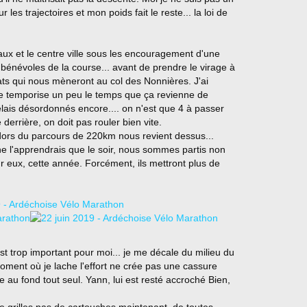
r les trajectoires et mon poids fait le reste... la loi de
aux et le centre ville sous les encouragement d'une
s bénévoles de la course... avant de prendre le virage à
plats qui nous mèneront au col des Nonnières. J'ai
je temporise un peu le temps que ça revienne de
elais désordonnés encore.... on n'est que 4 à passer
derrière, on doit pas rouler bien vite.
adors du parcours de 220km nous revient dessus...
 ne l'apprendrais que le soir, nous sommes partis non
eux, cette année. Forcément, ils mettront plus de
t trop important pour moi... je me décale du milieu du
ment où je lache l'effort ne crée pas une cassure
e au fond tout seul. Yann, lui est resté accroché Bien,
ne grilles pas de cartouches maintenant, de toutes