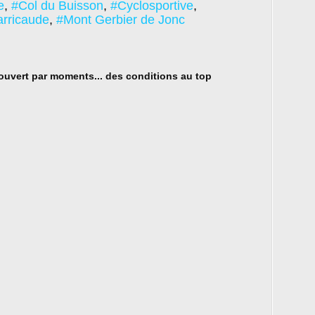
e
,
#Col du Buisson
,
#Cyclosportive
,
arricaude
,
#Mont Gerbier de Jonc
couvert par moments... des conditions au top