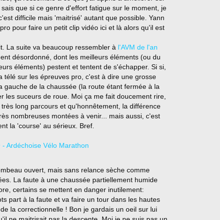
 sais que si ce genre d'effort fatigue sur le moment, je
c'est difficile mais 'maitrisé' autant que possible. Yann
ro pour faire un petit clip vidéo ici et là alors qu'il est
 fait. La suite va beaucoup ressembler à
l'AVM de l'an
ment désordonné, dont les meilleurs éléments (ou du
eurs éléments) pestent et tentent de s'échapper. Si si,
 télé sur les épreuves pro, c'est à dire une grosse
 la gauche de la chaussée (la route étant fermée à la
r les suceurs de roue. Moi ça me fait doucement rire,
très long parcours et qu'honnêtement, la différence
très nombreuses montées à venir... mais aussi, c'est
nt la 'course' au sérieux. Bref.
 tombeau ouvert, mais sans relance sèche comme
sées. La faute à une chaussée partiellement humide
ore, certains se mettent en danger inutilement:
s part à la faute et va faire un tour dans les hautes
de la correctionnelle ! Bon je gardais un oeil sur lui
il ne maitrisait pas la descente. Moi je ne suis pas un