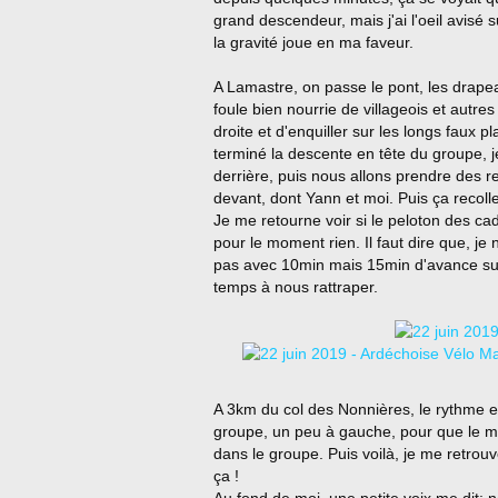
grand descendeur, mais j'ai l'oeil avisé su
la gravité joue en ma faveur.
A Lamastre, on passe le pont, les drape
foule bien nourrie de villageois et autre
droite et d'enquiller sur les longs faux 
terminé la descente en tête du groupe, 
derrière, puis nous allons prendre des r
devant, dont Yann et moi. Puis ça recolle 
Je me retourne voir si le peloton des c
pour le moment rien. Il faut dire que, je
pas avec 10min mais 15min d'avance sur 
temps à nous rattraper.
A 3km du col des Nonnières, le rythme es
groupe, un peu à gauche, pour que le mo
dans le groupe. Puis voilà, je me retrouv
ça !
Au fond de moi, une petite voix me dit: 