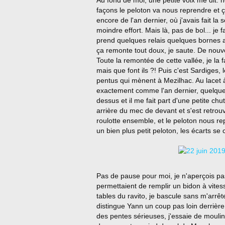
façons le peloton va nous reprendre et
encore de l'an dernier, où j'avais fait l
moindre effort. Mais là, pas de bol... je 
prend quelques relais quelques bornes a
ça remonte tout doux, je saute. De nouve
Toute la remontée de cette vallée, je la f
mais que font ils ?! Puis c'est Sardiges,
pentus qui mènent à Mezilhac. Au lacet à
exactement comme l'an dernier, quelques
dessus et il me fait part d'une petite chute
arrière du mec de devant et s'est retrouvé 
roulotte ensemble, et le peloton nous rep
un bien plus petit peloton, les écarts se 
Pas de pause pour moi, je n'aperçois p
permettaient de remplir un bidon à vite
tables du ravito, je bascule sans m'arrê
distingue Yann un coup pas loin derrière
des pentes sérieuses, j'essaie de mouli