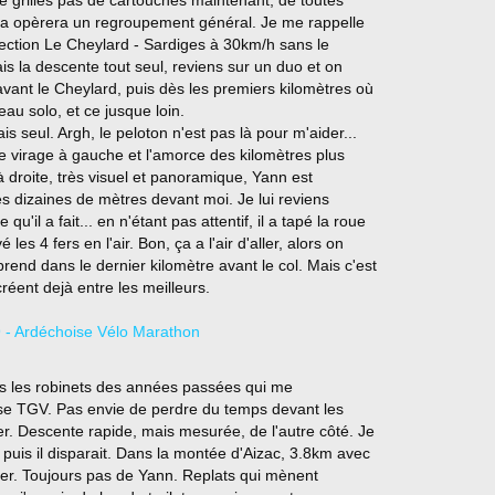
 ça opèrera un regroupement général. Je me rappelle
a section Le Cheylard - Sardiges à 30km/h sans le
fais la descente tout seul, reviens sur un duo et on
vant le Cheylard, puis dès les premiers kilomètres où
au solo, et ce jusque loin.
ais seul. Argh, le peloton n'est pas là pour m'aider...
 le virage à gauche et l'amorce des kilomètres plus
 droite, très visuel et panoramique, Yann est
 dizaines de mètres devant moi. Je lui reviens
 qu'il a fait... en n'étant pas attentif, il a tapé la roue
les 4 fers en l'air. Bon, ça a l'air d'aller, alors on
rend dans le dernier kilomètre avant le col. Mais c'est
créent dejà entre les meilleurs.
as les robinets des années passées qui me
sse TGV. Pas envie de perdre du temps devant les
ter. Descente rapide, mais mesurée, de l'autre côté. Je
 puis il disparait. Dans la montée d'Aizac, 3.8km avec
ner. Toujours pas de Yann. Replats qui mènent