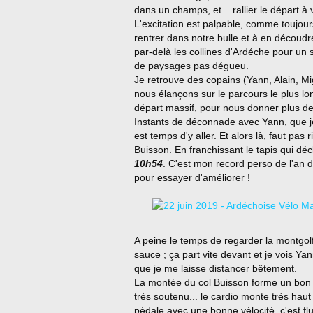
dans un champs, et... rallier le départ à 
L'excitation est palpable, comme toujours
rentrer dans notre bulle et à en découd
par-delà les collines d'Ardéche pour un 
de paysages pas dégueu.
Je retrouve des copains (Yann, Alain, M
nous élançons sur le parcours le plus l
départ massif, pour nous donner plus de
Instants de déconnade avec Yann, que je
est temps d'y aller. Et alors là, faut pas r
Buisson. En franchissant le tapis qui dé
10h54
. C'est mon record perso de l'an d
pour essayer d'améliorer !
A peine le temps de regarder la montgolfi
sauce ; ça part vite devant et je vois Y
que je me laisse distancer bêtement.
La montée du col Buisson forme un bon g
très soutenu... le cardio monte très haut 
pédale avec une bonne vélocité, c'est flu