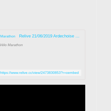
Relive 21/06/2019 Ardechoise Vélo Marathon
 Vélo Marathon
https://www.relive.cc/view/2473830853?r=oembed