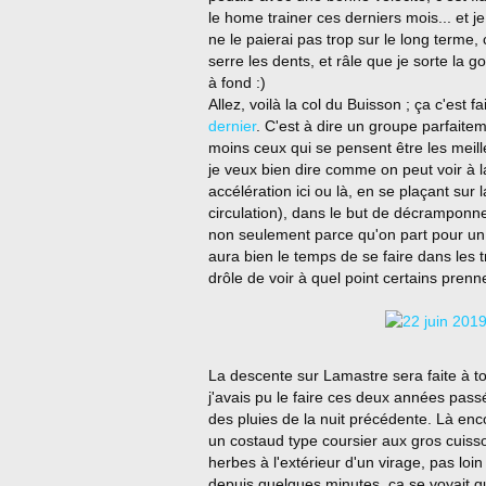
le home trainer ces derniers mois... et je
ne le paierai pas trop sur le long terme, 
serre les dents, et râle que je sorte la gop
à fond :)
Allez, voilà la col du Buisson ; ça c'est
dernier
. C'est à dire un groupe parfaite
moins ceux qui se pensent être les meill
je veux bien dire comme on peut voir à la
accélération ici ou là, en se plaçant sur
circulation), dans le but de décramponne
non seulement parce qu'on part pour un 
aura bien le temps de se faire dans les 
drôle de voir à quel point certains prenne
La descente sur Lamastre sera faite à
j'avais pu le faire ces deux années pas
des pluies de la nuit précédente. Là enc
un costaud type coursier aux gros cuissot
herbes à l'extérieur d'un virage, pas loin 
depuis quelques minutes, ça se voyait qu'