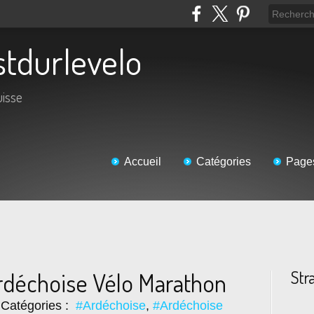
estdurlevelo
uisse
Accueil
Catégories
Page
Str
Ardéchoise Vélo Marathon
Catégories :
#Ardéchoise
,
#Ardéchoise