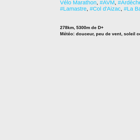
Vélo Marathon
,
#AVM
,
#Ardèch
#Lamastre
,
#Col d'Aizac
,
#La B
278km, 5300m de D+
Météo: douceur, peu de vent, soleil 