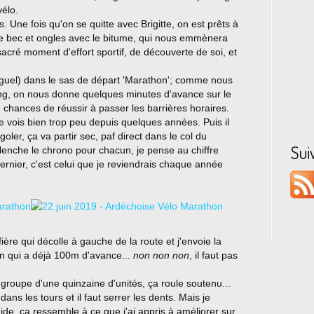
vélo.
. Une fois qu'on se quitte avec Brigitte, on est prêts à
re bec et ongles avec le bitume, qui nous emmènera
sacré moment d'effort sportif, de découverte de soi, et
iguel) dans le sas de départ 'Marathon'; comme nous
ong, on nous donne quelques minutes d'avance sur le
 chances de réussir à passer les barrières horaires.
 vois bien trop peu depuis quelques années. Puis il
igoler, ça va partir sec, paf direct dans le col du
Sui
clenche le chrono pour chacun, je pense au chiffre
ernier, c'est celui que je reviendrais chaque année
ère qui décolle à gauche de la route et j'envoie la
ann qui a déjà 100m d'avance...
non non non
, il faut pas
roupe d'une quinzaine d'unités, ça roule soutenu...
dans les tours et il faut serrer les dents. Mais je
ide, ça ressemble à ce que j'ai appris à améliorer sur