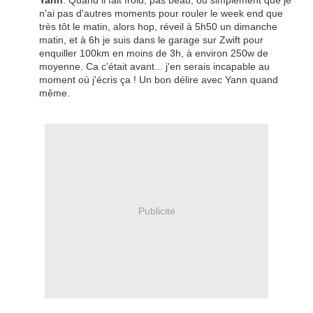
Yann
. Quand il fait froid, pas beau, ou simplement que je
n'ai pas d'autres moments pour rouler le week end que
très tôt le matin, alors hop, réveil à 5h50 un dimanche
matin, et à 6h je suis dans le garage sur Zwift pour
enquiller 100km en moins de 3h, à environ 250w de
moyenne. Ca c'était avant... j'en serais incapable au
moment où j'écris ça ! Un bon délire avec Yann quand
même.
Publicité