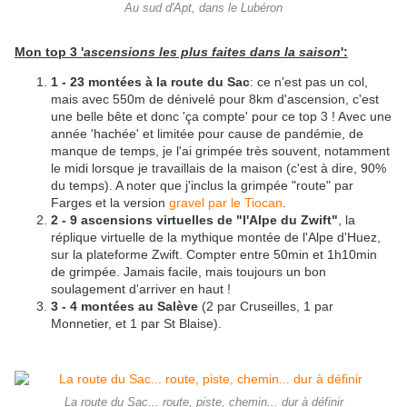
Au sud d'Apt, dans le Lubéron
Mon top 3 '
ascensions les plus faites dans la saison
':
1 - 23 montées à la route du Sac
: ce n'est pas un col,
mais avec 550m de dénivelé pour 8km d'ascension, c'est
une belle bête et donc 'ça compte' pour ce top 3 ! Avec une
année 'hachée' et limitée pour cause de pandémie, de
manque de temps, je l'ai grimpée très souvent, notamment
le midi lorsque je travaillais de la maison (c'est à dire, 90%
du temps). A noter que j'inclus la grimpée "route" par
Farges et la version
gravel par le Tiocan
.
2 - 9 ascensions virtuelles de "l'Alpe du Zwift"
, la
réplique virtuelle de la mythique montée de l'Alpe d'Huez,
sur la plateforme Zwift. Compter entre 50min et 1h10min
de grimpée. Jamais facile, mais toujours un bon
soulagement d'arriver en haut !
3 - 4 montées au Salève
(2 par Cruseilles, 1 par
Monnetier, et 1 par St Blaise).
La route du Sac... route, piste, chemin... dur à définir