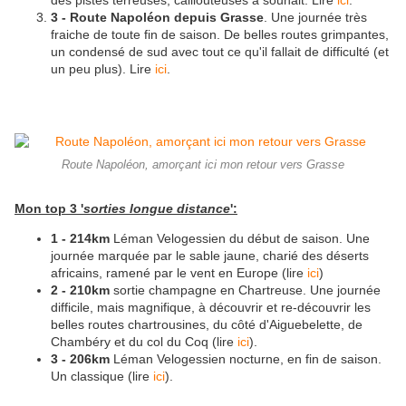
des pistes terreuses, caillouteuses à souhait. Lire
ici
.
3 - Route Napoléon depuis Grasse
. Une journée très
fraiche de toute fin de saison. De belles routes grimpantes,
un condensé de sud avec tout ce qu'il fallait de difficulté (et
un peu plus). Lire
ici
.
Route Napoléon, amorçant ici mon retour vers Grasse
Mon top 3 '
sorties longue distance
':
1 - 214km
Léman Velogessien du début de saison. Une
journée marquée par le sable jaune, charié des déserts
africains, ramené par le vent en Europe (lire
ici
)
2 - 210km
sortie champagne en Chartreuse. Une journée
difficile, mais magnifique, à découvrir et re-découvrir les
belles routes chartrousines, du côté d'Aiguebelette, de
Chambéry et du col du Coq (lire
ici
).
3 - 206km
Léman Velogessien nocturne, en fin de saison.
Un classique (lire
ici
).