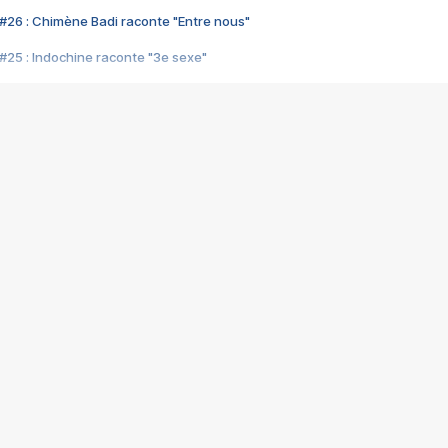
#26 : Chimène Badi raconte "Entre nous"
#25 : Indochine raconte "3e sexe"
#24 : Zaho raconte "C'est chelou"
#23 : Patrick Bruel raconte "Au café des délices"
#22 : Kyo raconte "Le chemin"
#21 : Nolwenn Leroy raconte "Cassé"
#20 : Patrick Hernandez raconte "Born to be alive"
#19 : Lorie raconte "Près de moi"
#18 : Michael Jones raconte "A nos actes manqués" (avec Jean-Jacque
#17 : Khaled raconte "Aïcha"
#16 : Corneille raconte "Parce qu'on vient de loin"
#15 : Indochine raconte "L'aventurier"