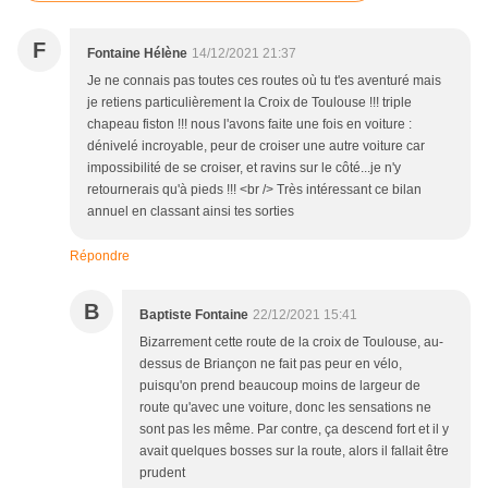
F
Fontaine Hélène
14/12/2021 21:37
Je ne connais pas toutes ces routes où tu t'es aventuré mais
je retiens particulièrement la Croix de Toulouse !!! triple
chapeau fiston !!! nous l'avons faite une fois en voiture :
dénivelé incroyable, peur de croiser une autre voiture car
impossibilité de se croiser, et ravins sur le côté...je n'y
retournerais qu'à pieds !!! <br /> Très intéressant ce bilan
annuel en classant ainsi tes sorties
Répondre
B
Baptiste Fontaine
22/12/2021 15:41
Bizarrement cette route de la croix de Toulouse, au-
dessus de Briançon ne fait pas peur en vélo,
puisqu'on prend beaucoup moins de largeur de
route qu'avec une voiture, donc les sensations ne
sont pas les même. Par contre, ça descend fort et il y
avait quelques bosses sur la route, alors il fallait être
prudent