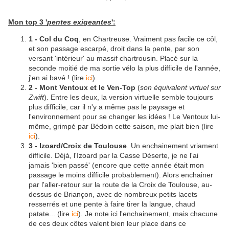
Mon top 3 '
pentes exigeantes
':
1 - Col du Coq
, en Chartreuse. Vraiment pas facile ce côl,
et son passage escarpé, droit dans la pente, par son
versant 'intérieur' au massif chartrousin. Placé sur la
seconde moitié de ma sortie vélo la plus difficile de l'année,
j'en ai bavé ! (lire
ici
)
2 - Mont Ventoux et le Ven-Top
(
son équivalent virtuel sur
Zwift
). Entre les deux, la version virtuelle semble toujours
plus difficile, car il n'y a même pas le paysage et
l'environnement pour se changer les idées ! Le Ventoux lui-
même, grimpé par Bédoin cette saison, me plait bien (lire
ici
).
3 - Izoard/Croix de Toulouse
. Un enchainement vriament
difficile. Déjà, l'Izoard par la Casse Déserte, je ne l'ai
jamais 'bien passé' (encore que cette année était mon
passage le moins difficile probablement). Alors enchainer
par l'aller-retour sur la route de la Croix de Toulouse, au-
dessus de Briançon, avec de nombreux petits lacets
resserrés et une pente à faire tirer la langue, chaud
patate... (lire
ici
). Je note ici l'enchainement, mais chacune
de ces deux côtes valent bien leur place dans ce