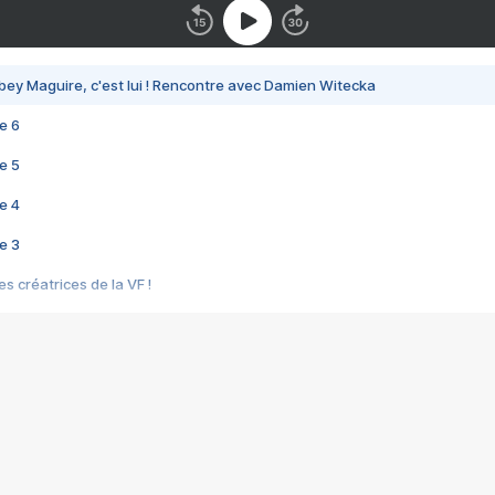
bey Maguire, c'est lui ! Rencontre avec Damien Witecka
e 6
e 5
e 4
e 3
s créatrices de la VF !
e 2
e 1
e Mektoub My Love arrive enfin ! Rencontre avec Shaïn Boumedine et Sal
i : après Toni en famille
elle réalise le bouleversant Dites lui que je l'aime