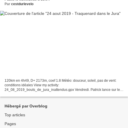
Par
cestdurlevelo
120km en 4h49, D+ 2173m, coef 1.8 Météo: douceur, soleil, pas de vent:
conditions idéales View my activity:
24_08_2019_bouts_de_jura_inattendus.gpx Vendredi. Patrick lance sur le
groupe whatsapp Velogessien l'idée d'une boucle Valserine. Impeccable,...
Hébergé par Overblog
Top articles
Pages