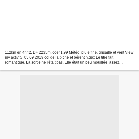
112km en 4h42, D+ 2235m, coef 1.99 Météo: pluie fine, grisaille et vent View
my activity: 05 09 2019 col de la biche et bérentin.gpx Le titre fait
romantique. La sortie ne l'était pas. Elle était un peu mouillée, assez
venteuse, parfois caillante. Mais...