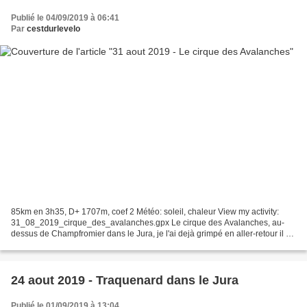
Publié le 04/09/2019 à 06:41
Par
cestdurlevelo
85km en 3h35, D+ 1707m, coef 2 Météo: soleil, chaleur View my activity:
31_08_2019_cirque_des_avalanches.gpx Le cirque des Avalanches, au-
dessus de Champfromier dans le Jura, je l'ai dejà grimpé en aller-retour il y
a longtemps. C'est une toute petite...
24 aout 2019 - Traquenard dans le Jura
Publié le 01/09/2019 à 13:04