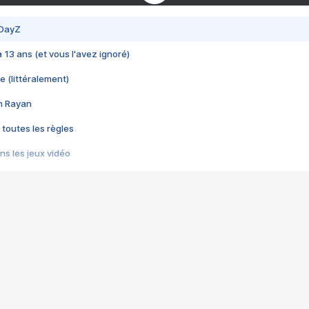
 DayZ
 a 13 ans (et vous l'avez ignoré)
e (littéralement)
im Rayan
 toutes les règles
s les jeux vidéo
us choquant de Rockstar ? - Le scandale BULLY
e plus moche de Steam
du RÊVE tourne au CAUCHEMAR
pendant 8 heures
it… à tort
umiliés par un jeu vidéo