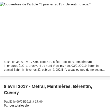
80km en 3h20, D+ 1763m, coef 2.19 Météo: ciel bleu, températures
inférieures à zéro, gros vent de nord View my ride: 03/01/2019 Berentin
glacial Bahhhh l'hiver est là, et bien là. OK, il n'y a pas ou peu de neige, mais
il fait bien froid. 1° à 550m d'altitude...
8 avril 2017 - Métral, Menthières, Bérentin,
Cuvéry
Publié le 09/04/2018 à 17:00
Par
cestdurlevelo