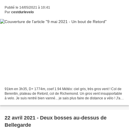
Publié le 14/05/2021 à 10:41
Par
cestdurlevelo
91km en 3h35, D+ 1774m, coef 1.94 Météo: ciel gris, très gros vent ! Col de
Berentin, plateau de Retord, col de Richemond. Un gros vent insupportable
à velo. Je suis rentré bien vanné... je sais plus faire de distance a vélo ! J'ai
beaucoup de mal en...
22 avril 2021 - Deux bosses au-dessus de
Bellegarde