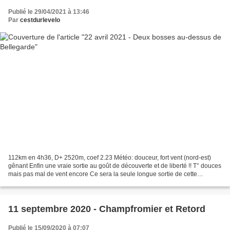
Publié le 29/04/2021 à 13:46
Par
cestdurlevelo
112km en 4h36, D+ 2520m, coef 2.23 Météo: douceur, fort vent (nord-est)
gênant Enfin une vraie sortie au goût de découverte et de liberté !! T° douces
mais pas mal de vent encore Ce sera la seule longue sortie de cette
semaine de vacances à la maison......
11 septembre 2020 - Champfromier et Retord
Publié le 15/09/2020 à 07:07