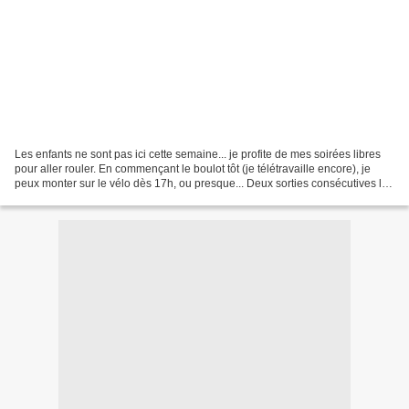
Les enfants ne sont pas ici cette semaine... je profite de mes soirées libres
pour aller rouler. En commençant le boulot tôt (je télétravaille encore), je
peux monter sur le vélo dès 17h, ou presque... Deux sorties consécutives le
mardi et le jeudi qui...