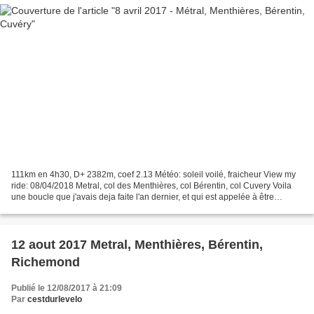
111km en 4h30, D+ 2382m, coef 2.13 Météo: soleil voilé, fraicheur View my
ride: 08/04/2018 Metral, col des Menthières, col Bérentin, col Cuvery Voila
une boucle que j'avais deja faite l'an dernier, et qui est appelée à être
revisitée dans les mois et...
12 aout 2017 Metral, Menthières, Bérentin,
Richemond
Publié le 12/08/2017 à 21:09
Par
cestdurlevelo