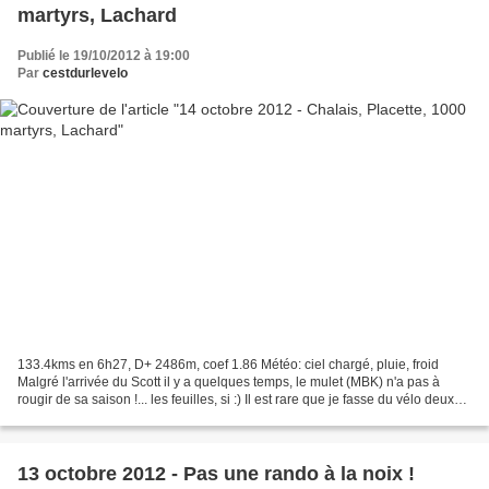
martyrs, Lachard
Publié le 19/10/2012 à 19:00
Par
cestdurlevelo
133.4kms en 6h27, D+ 2486m, coef 1.86 Météo: ciel chargé, pluie, froid
Malgré l'arrivée du Scott il y a quelques temps, le mulet (MBK) n'a pas à
rougir de sa saison !... les feuilles, si :) Il est rare que je fasse du vélo deux
jours de suite, mais j'ai...
13 octobre 2012 - Pas une rando à la noix !