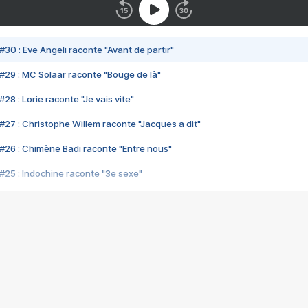
#30 : Eve Angeli raconte "Avant de partir"
#29 : MC Solaar raconte "Bouge de là"
28 : Lorie raconte "Je vais vite"
#27 : Christophe Willem raconte "Jacques a dit"
#26 : Chimène Badi raconte "Entre nous"
#25 : Indochine raconte "3e sexe"
#24 : Zaho raconte "C'est chelou"
#23 : Patrick Bruel raconte "Au café des délices"
#22 : Kyo raconte "Le chemin"
#21 : Nolwenn Leroy raconte "Cassé"
#20 : Patrick Hernandez raconte "Born to be alive"