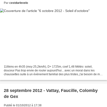
Par
cestdurlevelo
116kms en 4h35 (moy 25,2km/h), D+ 1725m, coef 1,48 Météo: soleil,
douceur Pas trop envie de rouler aujourd'hui... avec un moral dans les
chaussettes suite à un évènement familial des plus tristes, j'ai besoin de me
changer les idées et de rouler. Je devais...
28 septembre 2012 - Vattay, Faucille, Colomby
de Gex
Publié le 01/10/2012 à 17:38