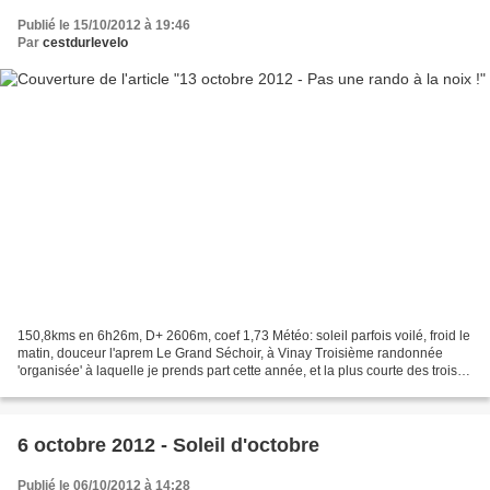
Publié le 15/10/2012 à 19:46
Par
cestdurlevelo
150,8kms en 6h26m, D+ 2606m, coef 1,73 Météo: soleil parfois voilé, froid le
matin, douceur l'aprem Le Grand Séchoir, à Vinay Troisième randonnée
'organisée' à laquelle je prends part cette année, et la plus courte des trois !
On sent que la fin de la...
6 octobre 2012 - Soleil d'octobre
Publié le 06/10/2012 à 14:28