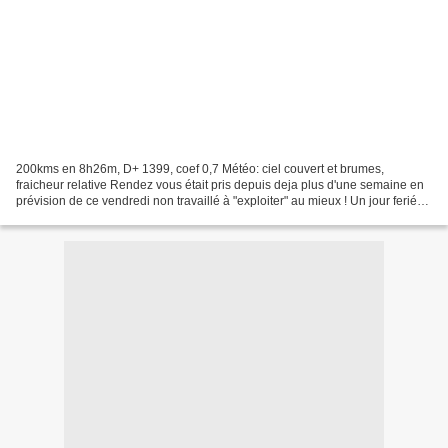
200kms en 8h26m, D+ 1399, coef 0,7 Météo: ciel couvert et brumes,
fraicheur relative Rendez vous était pris depuis deja plus d'une semaine en
prévision de ce vendredi non travaillé à "exploiter" au mieux ! Un jour ferié
pour moi, mais surtout l'une des...