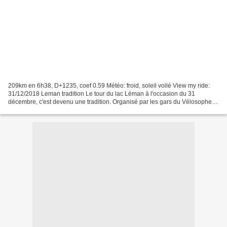
209km en 6h38, D+1235, coef 0.59 Météo: froid, soleil voilé View my ride:
31/12/2018 Leman tradition Le tour du lac Léman à l'occasion du 31
décembre, c'est devenu une tradition. Organisé par les gars du Vélosophe, il
remplace peu à peu le tour du lac...