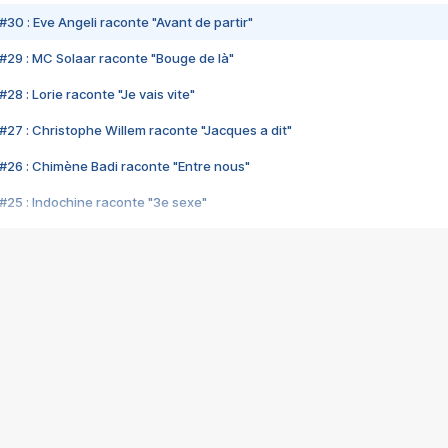
#30 : Eve Angeli raconte "Avant de partir"
#29 : MC Solaar raconte "Bouge de là"
28 : Lorie raconte "Je vais vite"
#27 : Christophe Willem raconte "Jacques a dit"
#26 : Chimène Badi raconte "Entre nous"
#25 : Indochine raconte "3e sexe"
#24 : Zaho raconte "C'est chelou"
#23 : Patrick Bruel raconte "Au café des délices"
#22 : Kyo raconte "Le chemin"
#21 : Nolwenn Leroy raconte "Cassé"
#20 : Patrick Hernandez raconte "Born to be alive"
#19 : Lorie raconte "Près de moi"