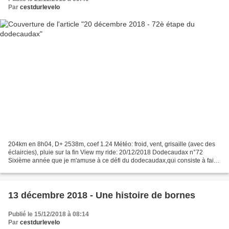
Par
cestdurlevelo
204km en 8h04, D+ 2538m, coef 1.24 Météo: froid, vent, grisaille (avec des
éclaircies), pluie sur la fin View my ride: 20/12/2018 Dodecaudax n°72
Sixième année que je m'amuse à ce défi du dodecaudax,qui consiste à faire
un parcours de 200km chacun des...
13 décembre 2018 - Une histoire de bornes
Publié le 15/12/2018 à 08:14
Par
cestdurlevelo