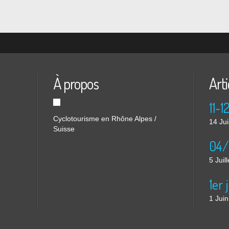
 par
À propos
Arti
Cyclotourisme en Rhône Alpes /
14 Jui
Suisse
5 Juil
1 Jui