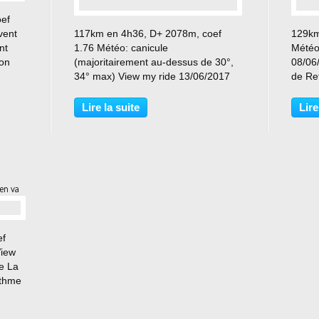
ef
…
vent
117km en 4h36, D+ 2078m, coef
129km
nt
1.76 Météo: canicule
Météo:
 on
(majoritairement au-dessus de 30°,
08/06
J'ai
34° max) View my ride 13/06/2017
de Ret
ymes
Faucille à Fond, Menthières plus
forcé
cool Nous y voilà... sur le paillasson,
mais i
Lire la suite
Lire
devant la porte d'entrée de la
cette 
majestueuse Ardéchoise. J-4...
prépar
'en va
ef
View
e La
ythme
s