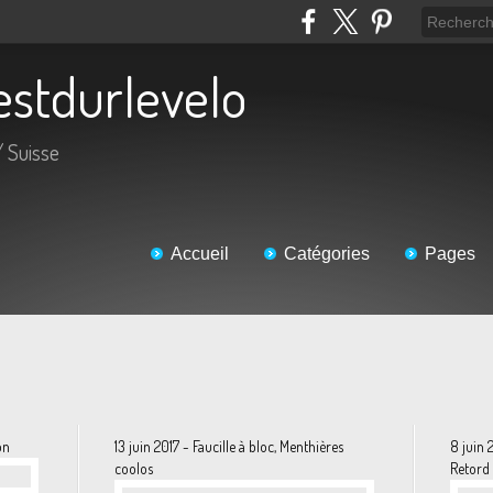
cestdurlevelo
 Suisse
Accueil
Catégories
Pages
on
13 juin 2017 - Faucille à bloc, Menthières
8 juin 
coolos
Retord