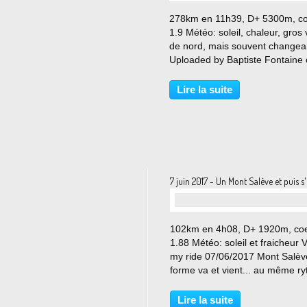
…
278km en 11h39, D+ 5300m, co
1.9 Météo: soleil, chaleur, gros 
de nord, mais souvent changea
Uploaded by Baptiste Fontaine
2017-06-24. Ardéchoise = AVM. 
beau chercher quelques acron
Lire la suite
sympas, type Attention Vent en
Montagne, ou Ah Vraiment...
7 juin 2017 - Un Mont Salève et puis s
…
102km en 4h08, D+ 1920m, co
1.88 Météo: soleil et fraicheur 
my ride 07/06/2017 Mont Salèv
forme va et vient... au même r
que le temps laissé libre pour
pédaler ! Il y a eu des hauts ce
Lire la suite