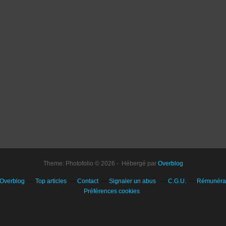
Theme: Photofolio © 2026 - Hébergé par
Overblog
 Overblog
Top articles
Contact
Signaler un abus
C.G.U.
Rémunérati
Préférences cookies