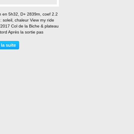
…
 en 5h32, D+ 2839m, coef 2.2
 soleil, chaleur View my ride
/2017 Col de la Biche & plateau
ord Après la sortie pas
ment extrêmement longue,
ntense, d'hier, je profite de
 la suite
journée de congés pour aller
er les...