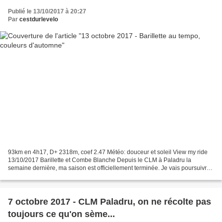
Publié le 13/10/2017 à 20:27
Par
cestdurlevelo
93km en 4h17, D+ 2318m, coef 2.47 Météo: douceur et soleil View my ride
13/10/2017 Barillette et Combe Blanche Depuis le CLM à Paladru la
semaine dernière, ma saison est officiellement terminée. Je vais poursuivre
mon pédalage, irrégulièrement, jusqu'à...
7 octobre 2017 - CLM Paladru, on ne récolte pas
toujours ce qu'on sème...