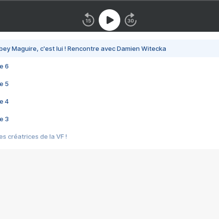
bey Maguire, c'est lui ! Rencontre avec Damien Witecka
e 6
e 5
e 4
e 3
s créatrices de la VF !
e 2
e 1
e Mektoub My Love arrive enfin ! Rencontre avec Shaïn Boumedine et Sal
i : après Toni en famille