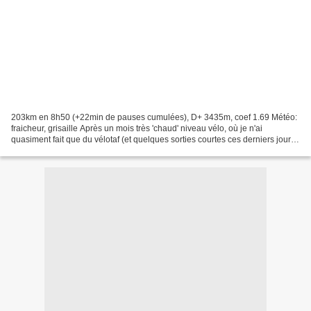
203km en 8h50 (+22min de pauses cumulées), D+ 3435m, coef 1.69 Météo:
fraicheur, grisaille Après un mois très 'chaud' niveau vélo, où je n'ai
quasiment fait que du vélotaf (et quelques sorties courtes ces derniers jours,
à l'occasion d'une semaine de...