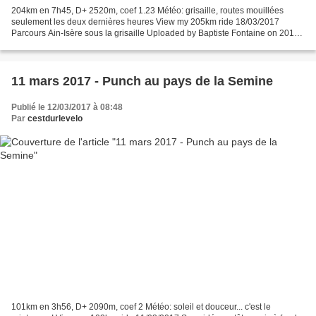
204km en 7h45, D+ 2520m, coef 1.23 Météo: grisaille, routes mouillées
seulement les deux dernières heures View my 205km ride 18/03/2017
Parcours Ain-Isère sous la grisaille Uploaded by Baptiste Fontaine on 2017-
03-22. Voilà bien longtemps que je ne m'étais...
11 mars 2017 - Punch au pays de la Semine
Publié le 12/03/2017 à 08:48
Par
cestdurlevelo
101km en 3h56, D+ 2090m, coef 2 Météo: soleil et douceur... c'est le