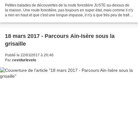
Petites balades de découvertes de la route forestière JUSTE au-dessus de
la maison. Une route forestière, pas toujours en super état, mais comme il n'y
a rien en haut et que c'est une longue impasse, il n'y a que très peu de trafic.
Il y a aussi des pourcentages...
18 mars 2017 - Parcours Ain-Isère sous la
grisaille
Publié le 22/03/2017 à 20:40
Par
cestdurlevelo