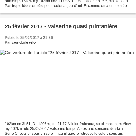
printemps ! View my 102km ride 11/03/2017 Sans idée en tête, mais à fond
Pas trop d'idées en tête pour rouler aujourd'hui. Et comme on a une soirée
chez des amis, il ne faut pas rentrer...
25 février 2017 - Valserine quasi printanière
Publié le 25/02/2017 à 21:36
Par
cestdurlevelo
102km en 3h51, D+ 1805m, coef 1.77 Météo: fraicheur, soleil maximum View
my 102km ride 25/02/2017 Valserine tempo Après une semaine de ski à
Serre Chevalier sous un soleil magnifique, je retrouve le vélo... sous un