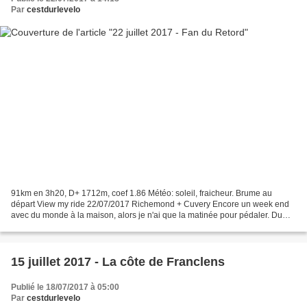
Par
cestdurlevelo
91km en 3h20, D+ 1712m, coef 1.86 Météo: soleil, fraicheur. Brume au
départ View my ride 22/07/2017 Richemond + Cuvery Encore un week end
avec du monde à la maison, alors je n'ai que la matinée pour pédaler. Du
coup, un peu comme mardi soir, je vais...
15 juillet 2017 - La côte de Franclens
Publié le 18/07/2017 à 05:00
Par
cestdurlevelo