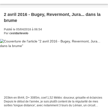
soleil radieux également. La boucle...
2 avril 2016 - Bugey, Revermont, Jura... dans la
brume
Publié le 05/04/2016 à 06:54
Par
cestdurlevelo
203km en 8h44, D+ 3085m, coef 1,52 Météo: douceur, grisaille et éclaircies
Depuis le début de l'année, je suis plutôt content de la régularité de mes
sorties 'longue distance', avec notamment 3 tours du Léman, un circuit